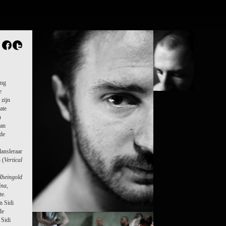
FR
EN
Search
Contact
ing
e
 zijn
ate
n
aan
nde
dansleraar
PROJECT /
 (
Vertical
PUZ/ZLE
Rheingold
ina
,
te.
n Sidi
de
 Sidi