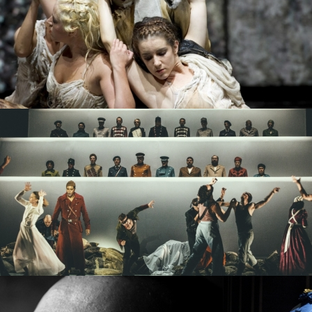
PROJECT /
生长GENESIS