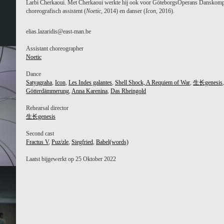
Larbi Cherkaoui. Met Cherkaoui werkte hij ook voor GöteborgsOperans Danskomp
choreografisch assistent (
Noetic
, 2014) en danser (
Icon
, 2016).
elias.lazaridis@east-man.be
Assistant choreographer
Noetic
Dance
Satyagraha
,
Icon
,
Les Indes galantes
,
Shell Shock, A Requiem of War
,
生长genesis
,
Götterdämmerung
,
Anna Karenina
,
Das Rheingold
Rehearsal director
生长genesis
Second cast
Fractus V
,
Puz/zle
,
Siegfried
,
Babel(words)
Laatst bijgewerkt op 25 Oktober 2022