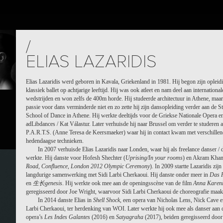
OJECTS
PEOPLE
PLACES
CALENDAR
NEWS
/
ELIAS LAZARIDIS
Elias Lazaridis werd geboren in Kavala, Griekenland in 1981. Hij begon zijn opleid
klassiek ballet op achtjarige leeftijd. Hij was ook atleet en nam deel aan international
wedstrijden en won zelfs de 400m horde. Hij studeerde architectuur in Athene, maar
passie voor dans verminderde niet en zo zette hij zijn dansopleiding verder aan de St
School of Dance in Athene. Hij werkte deeltijds voor de Griekse Nationale Opera e
adLibdances / Kat Válastur. Later verhuisde hij naar Brussel om verder te studeren 
P.A.R.T.S. (Anne Teresa de Keersmaeker) waar hij in contact kwam met verschille
hedendaagse technieken.
In 2007 verhuisde Elias Lazaridis naar Londen, waar hij als freelance danser / 
werkte. Hij danste voor Hofesh Shechter (
Uprising/In your rooms
) en Akram Khan
Road
,
Confluence
,
London 2012 Olympic Ceremony
). In 2009 startte Lazaridis zijn
langdurige samenwerking met Sidi Larbi Cherkaoui. Hij danste onder meer in
Das 
en
生长genesis
. Hij werkte ook mee aan de openingsscène van de film
Anna Karen
geregisseerd door Joe Wright, waarvoor Sidi Larbi Cherkaoui de choreografie maak
In 2014 danste Elias in
Shell Shock
, een opera van Nicholas Lens, Nick Cave e
Larbi Cherkaoui, ter herdenking van WOI. Later werkte hij ook mee als danser aan 
opera’s
Les Indes Galantes
(2016) en
Satyagraha
(2017), beiden geregisseerd door