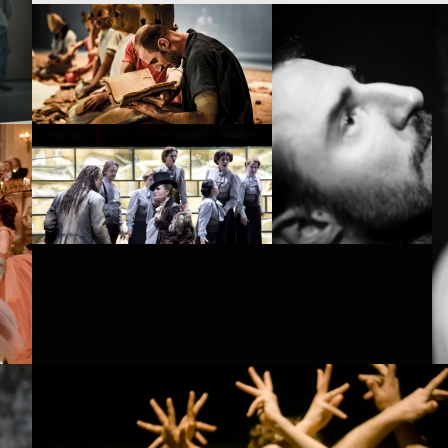
PROJECT /
ICON
PROJECT /
GÖTTERDÄMMERUNG
PROJECT /
DAS RHEINGOLD