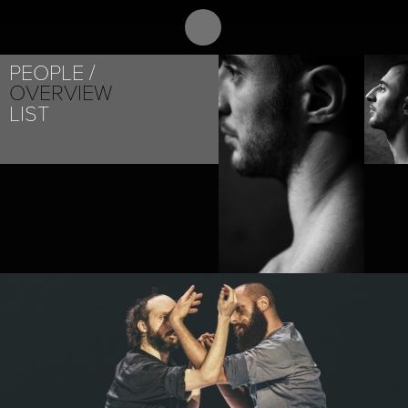
ABOUT
PR
PEOPLE
OVERVIEW
LIST
PROJECT /
NOETIC