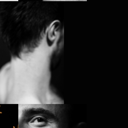
PROJECT /
BABEL(WORDS)