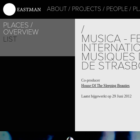
ABOUT
PROJECTS
PEOPLE
PL
PLACES
/
OVERVIEW
MUSICA - F
LIST
INTERNATI
MUSIQUES 
DE STRAS
Co-producer
House Of The Sleeping Beauties
Laatst bijgewerkt op 29 Juni 2012