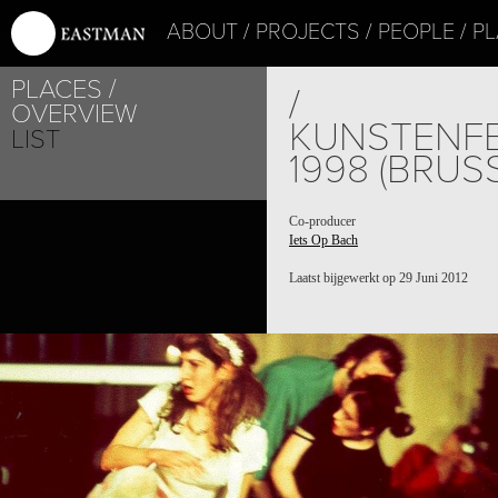
ABOUT
PROJECTS
PEOPLE
PL
PLACES
/
OVERVIEW
KUNSTENFE
LIST
1998 (BRUS
Co-producer
Iets Op Bach
Laatst bijgewerkt op 29 Juni 2012