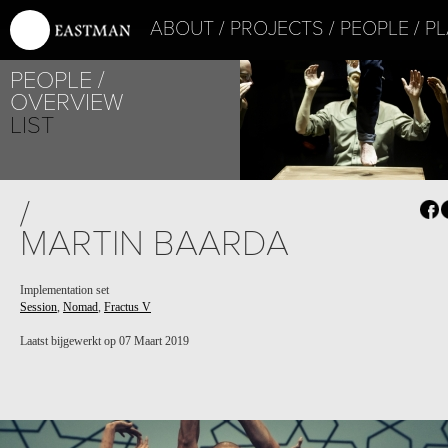
ABOUT
PROJECTS
PEOPLE
PL
PEOPLE
OVERVIEW
LIST
PROJECT /
/
NOMAD
MARTIN BAARDA
Implementation set
Session
,
Nomad
,
Fractus V
Laatst bijgewerkt op 07 Maart 2019