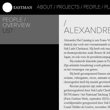
ABOUT
PROJECTS
PEOPLE
PL
PEOPLE
/
OVERVIEW
ALEXANDRE
LIST
Alexandre Dai Castaing is een Frans-Vi
dankzij zijn werk met vooraanstaande n
Sidi Larbi Cherkaoui. Hij heeft ook m
en theaterproducties zoals
Romeo & Jul
Japan, en ook voor de presidentscampa
Hij studeerde klassieke piano in 
Zijn artistieke benadering wordt gekenme
en het vermengen van genres.
Hij heeft gecomponeerd binnen uit
reclame, videogames, circus, animatie 
choreografen heeft hij muziek gecreëer
Recente projecten zijn onder ande
gechoreografeerd door Sidi Larbi Cher
HUNGdance / het Nationaal Taichung Th
(Paris Fashion Week, september 2023)
wereldpremière geregisseerd door Sidi La
Grand Théâtre de Genève, november 20