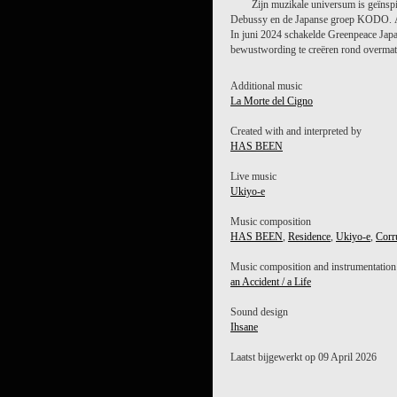
Zijn muzikale universum is geïnsp
Debussy en de Japanse groep KODO. 
In juni 2024 schakelde Greenpeace Japa
bewustwording te creëren rond overmati
Additional music
La Morte del Cigno
Created with and interpreted by
HAS BEEN
Live music
Ukiyo-e
Music composition
HAS BEEN
,
Residence
,
Ukiyo-e
,
Corr
Music composition and instrumentation
an Accident / a Life
Sound design
Ihsane
Laatst bijgewerkt op 09 April 2026