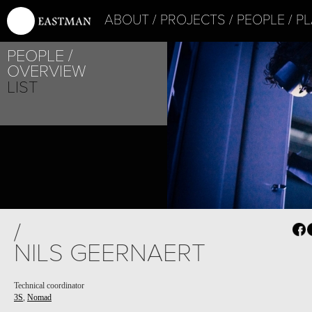
ABOUT
PROJECTS
PEOPLE
PL
PEOPLE
OVERVIEW
LIST
/
NILS GEERNAERT
Technical coordinator
3S
,
Nomad