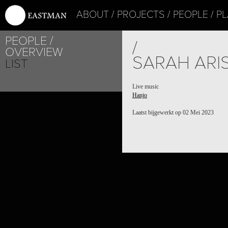
ABOUT
PROJECTS
PEOPLE
PL
PEOPLE
/
OVERVIEW
SARAH ARI
LIST
Live music
Hanjo
Laatst bijgewerkt op 02 Mei 2023