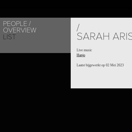
PEOPLE
/
OVERVIEW
SARAH ARI
LIST
Live music
Hanjo
Laatst bijgewerkt op 02 Mei 2023