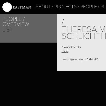
ABOUT
PROJECTS
PEOPLE
PL
PEOPLE
/
OVERVIEW
THERESA M
LIST
SCHLICHTH
Assistant director
Hanjo
Laatst bijgewerkt op 02 Mei 2023