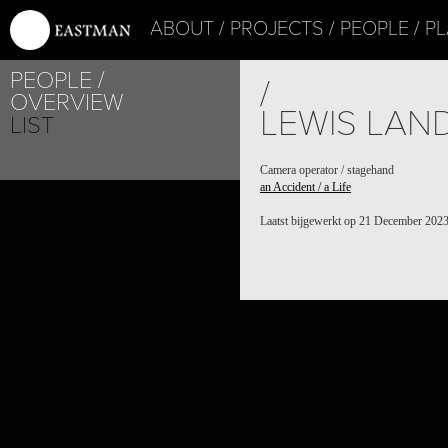
ABOUT
PROJECTS
PEOPLE
PL
PEOPLE
/
OVERVIEW
LEWIS LAND
LIST
Camera operator / stagehand
an Accident / a Life
Laatst bijgewerkt op 21 December 202