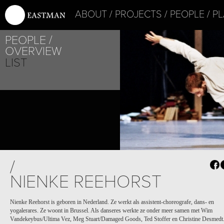
ABOUT
PROJECTS
PEOPLE
PL
PEOPLE
OVERVIEW
LIST
PROJECT /
/
APOCRIFU
NIENKE REEHORST
Nienke Reehorst is geboren in Nederland. Ze werkt als assistent-choreografe, dans- en
yogalerares. Ze woont in Brussel. Als danseres werkte ze onder meer samen met Wim
Vandekeybus/Ultima Vez, Meg Stuart/Damaged Goods, Ted Stoffer en Christine Desmedt