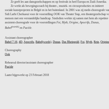
Ze geeft les aan dansgezelschappen en op festivals in heel Europa en Zuid-Amerika.
Ze werkt als bewegingscoach bij theater-, muziek- en circusproducties en initieert
sociale kunstprojecten in België en in het buitenland. In 2001 was zij mede-choreografe va
Sidi Larbi Cherkaoui voor de voorstelling
OOK
van Theater Stap, een theatergezelschap v
mensen met een verstandelijke handicap. Sindsdien werkte zij samen met hem als repetitor
assistent-choreografe voor de voorstellingen
Foi
,
Myth
,
Origine
,
Apocrifu
,
Dunas
,
(words)
Babel
en
Puz/zle
.
Assistant choreographer
Babel 7.16
,
4D
,
Apocrifu
,
Babel(words)
,
Dunas
,
Das Rheingold
,
Foi
,
Myth
,
Rein
,
Origin
Choreography
Ook
PROJECT /
PUZ/ZLE
Rehearsal director/assistant choreographer
Puz/zle
Laatst bijgewerkt op 23 Februari 2018