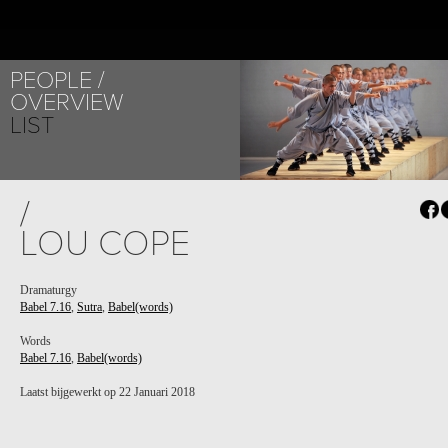
PEOPLE
PROJECT /
OVERVIEW
BABEL 7.16
LIST
/
LOU COPE
Dramaturgy
Babel 7.16
,
Sutra
,
Babel(words)
PROJECT /
BABEL(WORDS)
Words
Babel 7.16
,
Babel(words)
Laatst bijgewerkt op 22 Januari 2018