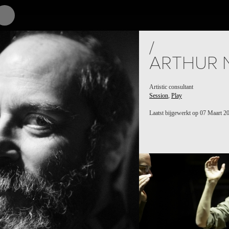
TS
PEOPLE
PLACES
CALENDAR
NEWS
/
ARTHUR 
Artistic consultant
Session
,
Play
Laatst bijgewerkt op 07 Maart 2