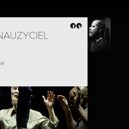
FR
EN
Search
Contact
NAUZYCIEL
019