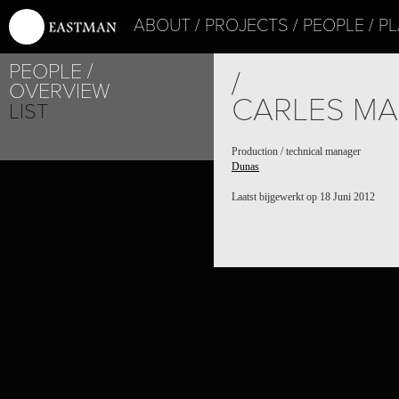
ABOUT
PROJECTS
PEOPLE
PL
PEOPLE
/
OVERVIEW
CARLES MA
LIST
Production / technical manager
Dunas
Laatst bijgewerkt op 18 Juni 2012