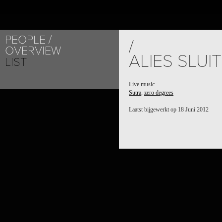
PEOPLE
/
OVERVIEW
ALIES SLUI
LIST
Live music
Sutra
,
zero degrees
Laatst bijgewerkt op 18 Juni 2012