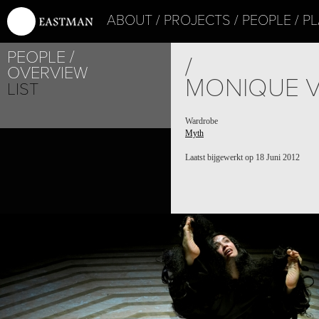
ABOUT
PROJECTS
PEOPLE
PL
PEOPLE
/
OVERVIEW
MONIQUE V
LIST
Wardrobe
Myth
Laatst bijgewerkt op 18 Juni 2012