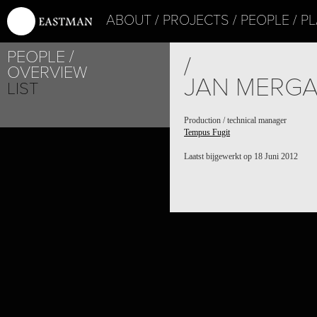
ABOUT
PROJECTS
PEOPLE
PL
PEOPLE
/
OVERVIEW
JAN MERG
LIST
Production / technical manager
Tempus Fugit
Laatst bijgewerkt op 18 Juni 2012