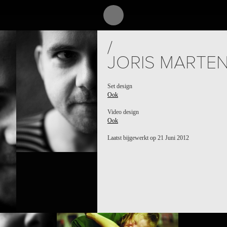
/
JORIS MARTE
Set design
Ook
Video design
Ook
Laatst bijgewerkt op 21 Juni 2012