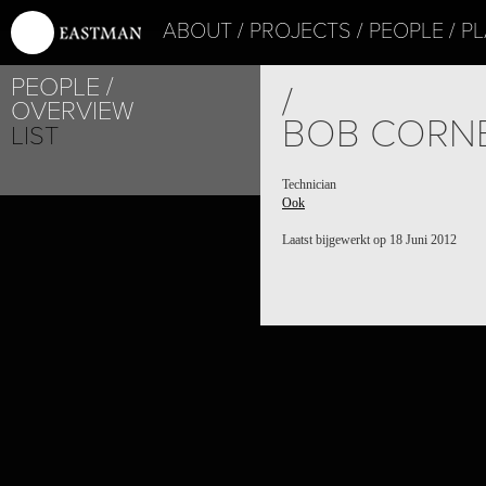
ABOUT
PROJECTS
PEOPLE
PL
PEOPLE
/
OVERVIEW
BOB CORN
LIST
Technician
Ook
Laatst bijgewerkt op 18 Juni 2012