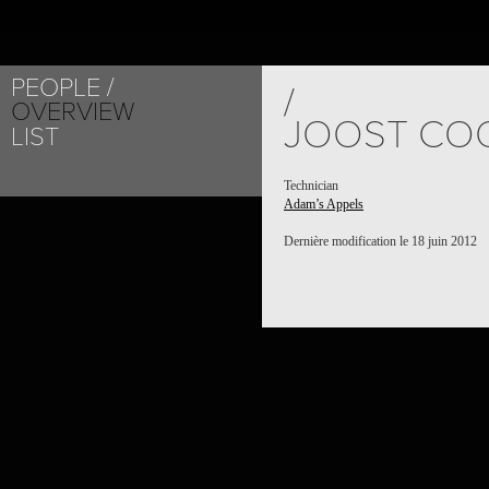
PEOPLE
/
OVERVIEW
JOOST CO
LIST
Technician
Adam’s Appels
Dernière modification le 18 juin 2012