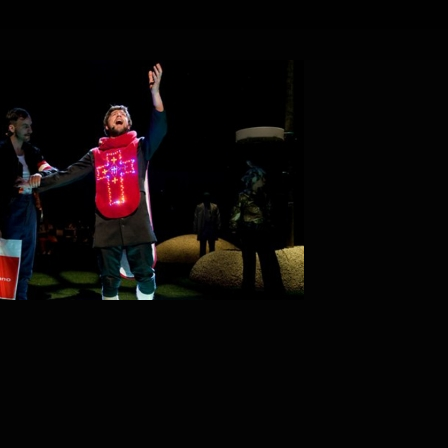
PROJECT /
ADAM’S APP