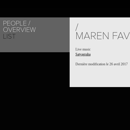
PEOPLE
PROJECT /
/
OVERVIEW
SATYAGRAHA
MAREN FAV
LIST
Live music
Satyagraha
Dernière modification le 26 avril 2017