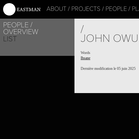
ABOUT
PROJECTS
PEOPLE
PL
PEOPLE
/
OVERVIEW
JOHN OWU
LIST
Words
Ihsane
Dernière modification le 05 juin 2025