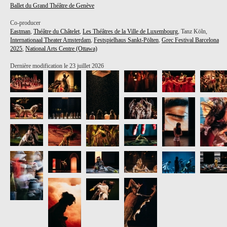
Ballet du Grand Théâtre de Genève
Co-producer
Eastman
,
Théâtre du Châtelet
,
Les Théâtres de la Ville de Luxembourg
, Tanz Köln,
Internationaal Theater Amsterdam
,
Festspielhaus Sankt-Pölten
,
Grec Festival Barcelona
2025
,
National Arts Centre (Ottawa)
Dernière modification le 23 juillet 2026