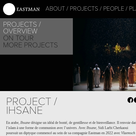
ABOUT
PROJECTS
PEOPLE
PL
PROJECTS
OVERVIEW
ON TOUR
MORE PROJECTS
PROJECT /
IHSANE
En arabe,
Ihsane
désigne un idéal de bonté, de gentillesse et de bienveillance. Il renvoie da
l’islam à une forme de communion avec l’univers. Avec
Ihsane
, Sidi Larbi Cherkaoui
poursuit un diptyque commencé au sein de sa compagnie Eastman en 2022 avec
Vlaemsch