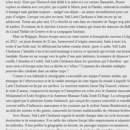
(chez moi)
. Alors que
Vlaemsch
était dédié à sa mère et à ses racines flamandes,
Ihsane
explore sa relation avec son père, qui a quitté le Maroc pour la Flandre, endurant la conditi
d’immigré mais gardant toujours – malgré son départ – un amour inconditionnel pour son
pays d’origine. Lorsque son père est mort, Sidi Larbi Cherkaoui n’était encore qu’un
adolescent. Trente ans plus tard, il l’a cherché en vain dans un cimetière de Tanger trop ple
de tombes. Il continue de le chercher à travers cette création qui réunit des danseurs du Ball
du Grand Théâtre de Genève et de sa compagnie Eastman.
Mais en Belgique,
Ihsane
évoque aussi un crime raciste et homophobe survenu à Liè
en 2012 : un jeune homme de 32 ans, homosexuel d’origine marocaine, battu à mort à la
sortie d’une boîte nuit. Se définissant lui-même comme
artiste, queer et arabe
, Sidi Larbi
Cherkaoui s’identifie à lui et lui rend hommage à travers ce spectacle qui revisite son histoi
familiale.
Ihsane
est un voyage vers la quête d’une paix intérieure, la tentative de dépasser 
conflit, l’abandon et l’oubli. Sidi Larbi Cherkaoui danse les questions qui l’obsèdent : que
nous reste-t-il lorsque notre lieu se dérobe et s’efface ? Comment des identités multiples
peuvent-elles cohabiter dans un même corps ?
Comme à son habitude le chorégraphe a rassemblé une équipe d’artistes inédite, qui
témoigne de l’effervescence et de la vitalité artistique de cette région du monde à laquelle Si
Larbi Cherkaoui est lié par ses ancêtres. Le musicien tunisien Jasser Haj Youssef, virtuose
la viole d’amour, composera la musique et l’interpètera sur scène avec le chanteur marocai
Mohammed el Arabi Serghini et la chanteuse libanaise Fadia Tomb El-Hage. La scénograp
sera signée par le plasticien Amine Amharech, qui conçoit des espaces sensoriels et sensibl
souvent mêlés d’influences marocaines et les costumes par le styliste Amine Bendriouich q
au-delà des normes et des
genres
, transcende les formes traditionnelles du vêtement berbèr
Avec
Ihsane
, Sidi Larbi Cherkaoui regarde le monde changer dans un cycle incessant
destruction et de renaissance. Il se méfie des cultures lorsqu’elles emprisonnent et séparent
les individus. Il leur préfère la géographie en devenir, les paysages toujours recommencés,