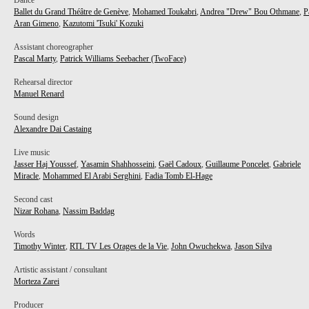
Dance
Ballet du Grand Théâtre de Genève
,
Mohamed Toukabri
,
Andrea "Drew" Bou Othmane
,
P
Aran Gimeno
,
Kazutomi 'Tsuki' Kozuki
Assistant choreographer
Pascal Marty
,
Patrick Williams Seebacher (TwoFace)
Rehearsal director
Manuel Renard
Sound design
Alexandre Dai Castaing
Live music
Jasser Haj Youssef
,
Yasamin Shahhosseini
,
Gaël Cadoux
,
Guillaume Poncelet
,
Gabriele
Miracle
,
Mohammed El Arabi Serghini
,
Fadia Tomb El-Hage
Second cast
Nizar Rohana
,
Nassim Baddag
Words
Timothy Winter
,
RTL TV Les Orages de la Vie
,
John Owuchekwa
,
Jason Silva
Artistic assistant / consultant
Morteza Zarei
Producer