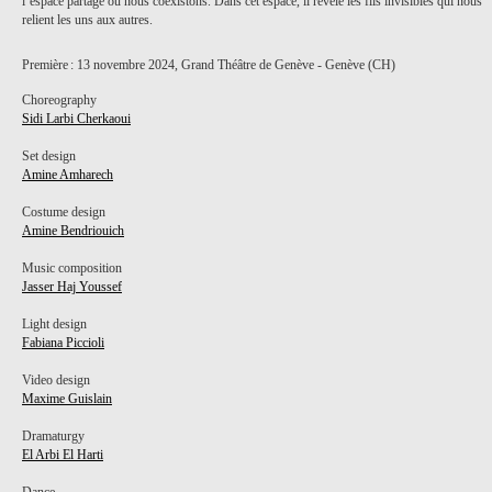
l’espace partagé où nous coexistons. Dans cet espace, il révèle les fils invisibles qui nous
relient les uns aux autres.
Première : 13 novembre 2024, Grand Théâtre de Genève - Genève (CH)
Choreography
Sidi Larbi Cherkaoui
Set design
Amine Amharech
Costume design
Amine Bendriouich
Music composition
Jasser Haj Youssef
Light design
Fabiana Piccioli
Video design
Maxime Guislain
Dramaturgy
El Arbi El Harti