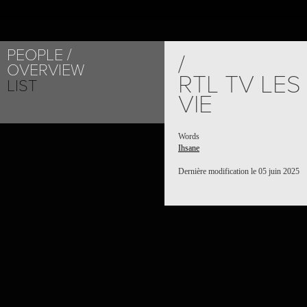
PEOPLE
/
OVERVIEW
RTL TV LES
LIST
VIE
Words
Ihsane
Dernière modification le 05 juin 2025