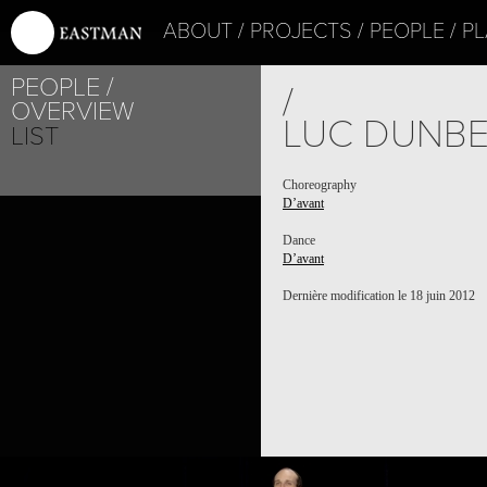
ABOUT
PROJECTS
PEOPLE
PL
PEOPLE
/
OVERVIEW
LUC DUNB
LIST
Choreography
D’avant
PROJECT /
D’AVANT
Dance
D’avant
Dernière modification le 18 juin 2012