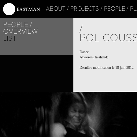
ABOUT
PROJECTS
PEOPLE
PL
PEOPLE
/
OVERVIEW
POL COUS
LIST
Dance
Afwezen (fatalidad)
Dernière modification le 18 juin 2012