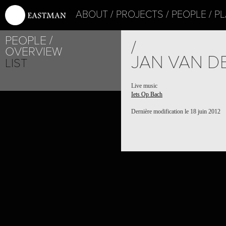
ABOUT
PROJECTS
PEOPLE
PL
PEOPLE
/
OVERVIEW
JAN VAN D
LIST
Live music
Iets Op Bach
Dernière modification le 18 juin 2012