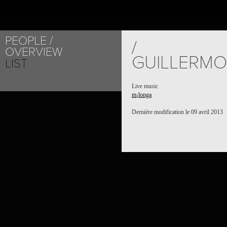
PEOPLE
PROJECT /
/
OVERVIEW
M¡LONGA
GUILLERMO
LIST
Live music
m¡longa
Dernière modification le 09 avril 2013