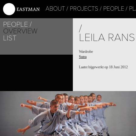
ABOUT
PROJECTS
PEOPLE
PL
PEOPLE
/
OVERVIEW
LEILA RAN
LIST
Wardrobe
Sutra
Laatst bijgewerkt op 18 Juni 2012