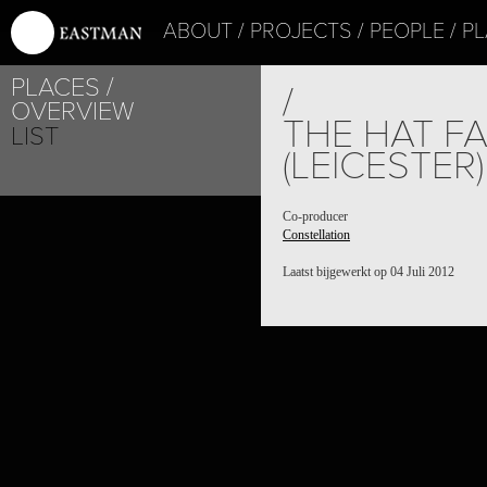
ABOUT
PROJECTS
PEOPLE
PL
PLACES
/
OVERVIEW
THE HAT F
LIST
(LEICESTER)
Co-producer
Constellation
Laatst bijgewerkt op 04 Juli 2012