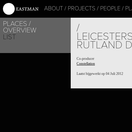
ABOUT
PROJECTS
PEOPLE
PL
PLACES
/
OVERVIEW
LEICESTER
LIST
RUTLAND 
Co-producer
Constellation
Laatst bijgewerkt op 04 Juli 2012