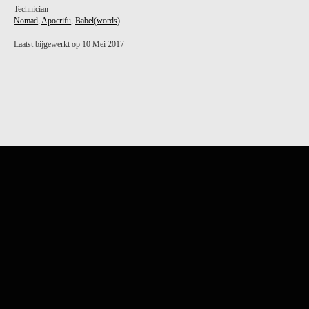
Technician
Nomad
,
Apocrifu
,
Babel(words)
Laatst bijgewerkt op 10 Mei 2017