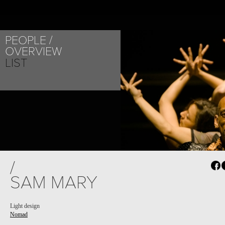
PEOPLE
OVERVIEW
LIST
/
SAM MARY
Light design
Nomad