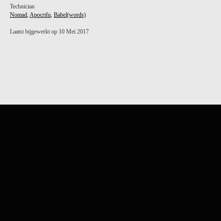
Technician
Nomad
,
Apocrifu
,
Babel(words)
Laatst bijgewerkt op 10 Mei 2017