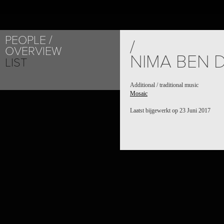
PEOPLE
PROJECT /
/
OVERVIEW
MOSAIC
NIMA BEN 
LIST
Additional / traditional music
Mosaic
Laatst bijgewerkt op 23 Juni 2017