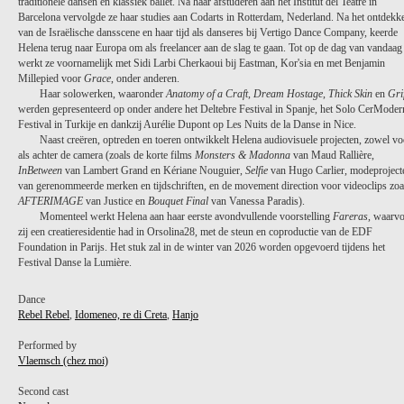
traditionele dansen en klassiek ballet. Na haar afstuderen aan het Institut del Teatre in
Barcelona vervolgde ze haar studies aan Codarts in Rotterdam, Nederland. Na het ontdekk
van de Israëlische dansscene en haar tijd als danseres bij Vertigo Dance Company, keerde
Helena terug naar Europa om als freelancer aan de slag te gaan. Tot op de dag van vandaag
werkt ze voornamelijk met Sidi Larbi Cherkaoui bij Eastman, Kor'sia en met Benjamin
Millepied voor
Grace
, onder anderen.
Haar solowerken, waaronder
Anatomy of a Craft
,
Dream Hostage
,
Thick Skin
en
Gri
werden gepresenteerd op onder andere het Deltebre Festival in Spanje, het Solo CerModer
Festival in Turkije en dankzij Aurélie Dupont op Les Nuits de la Danse in Nice.
Naast creëren, optreden en toeren ontwikkelt Helena audiovisuele projecten, zowel vo
als achter de camera (zoals de korte films
Monsters & Madonna
van Maud Rallière,
InBetween
van Lambert Grand en Kériane Nouguier,
Selfie
van Hugo Carlier, modeproject
van gerenommeerde merken en tijdschriften, en de movement direction voor videoclips zoa
AFTERIMAGE
van Justice en
Bouquet Final
van Vanessa Paradis).
Momenteel werkt Helena aan haar eerste avondvullende voorstelling
Fareras
, waarv
zij een creatieresidentie had in Orsolina28, met de steun en coproductie van de EDF
Foundation in Parijs. Het stuk zal in de winter van 2026 worden opgevoerd tijdens het
Festival Danse la Lumière.
Dance
Rebel Rebel
,
Idomeneo, re di Creta
,
Hanjo
Performed by
Vlaemsch (chez moi)
Second cast