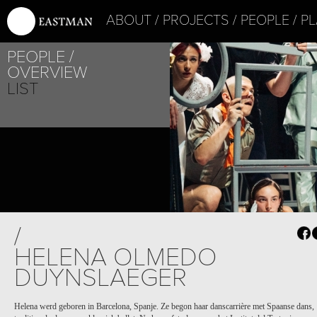
ABOUT
PROJECTS
PEOPLE
PL
PEOPLE
OVERVIEW
LIST
PROJECT /
/
VLAEMSCH (CHEZ 
HELENA OLMEDO
DUYNSLAEGER
Helena werd geboren in Barcelona, Spanje. Ze begon haar danscarrière met Spaanse dans,