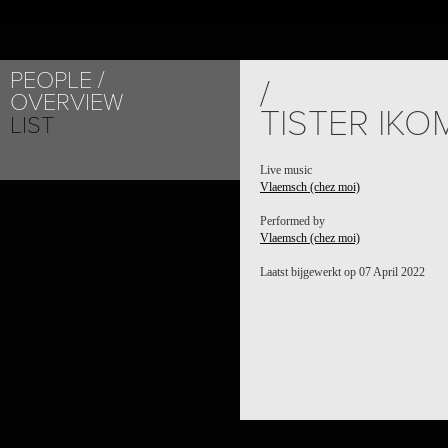
PEOPLE
/
OVERVIEW
TISTER IK
LIST
Live music
Vlaemsch (chez moi)
Performed by
Vlaemsch (chez moi)
Laatst bijgewerkt op 07 April 2022