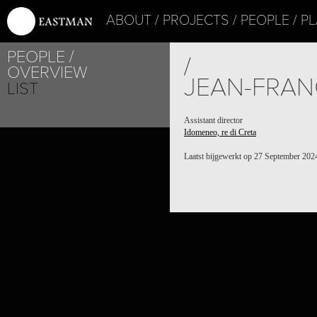
ABOUT
PROJECTS
PEOPLE
PL
PEOPLE
/
OVERVIEW
JEAN-FRAN
LIST
Assistant director
Idomeneo, re di Creta
Laatst bijgewerkt op 27 September 202