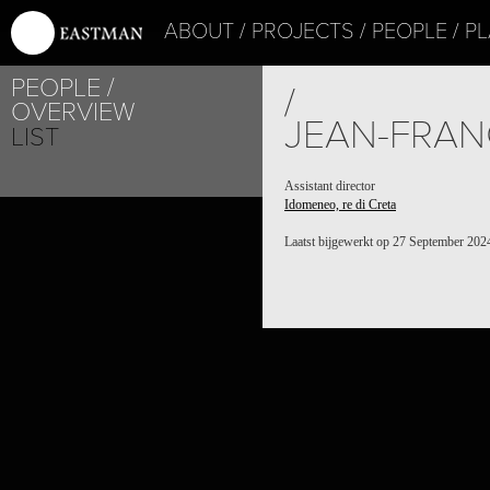
ABOUT
PROJECTS
PEOPLE
PL
PEOPLE
/
OVERVIEW
JEAN-FRAN
LIST
Assistant director
Idomeneo, re di Creta
Laatst bijgewerkt op 27 September 202