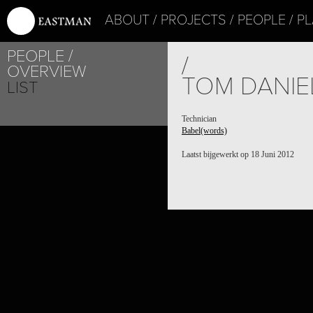
ABOUT
PROJECTS
PEOPLE
PL
PEOPLE
/
OVERVIEW
TOM DANIE
LIST
Technician
Babel(words)
Laatst bijgewerkt op 18 Juni 2012