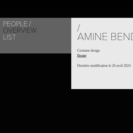
PEOPLE
/
OVERVIEW
AMINE BEN
LIST
Costume design
Ihsane
Dernière modification le 26 avril 2024