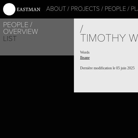
ABOUT
PROJECTS
PEOPLE
PL
PEOPLE
/
OVERVIEW
TIMOTHY W
LIST
Words
Ihsane
Dernière modification le 05 juin 2025