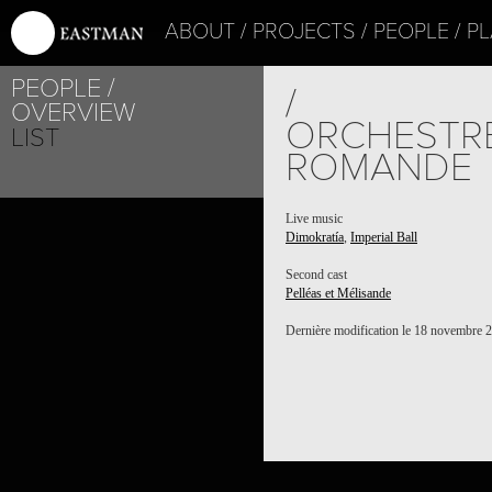
ABOUT
PROJECTS
PEOPLE
PL
PEOPLE
/
OVERVIEW
ORCHESTRE
LIST
ROMANDE
Live music
Dimokratía
,
Imperial Ball
Second cast
Pelléas et Mélisande
Dernière modification le 18 novembre 