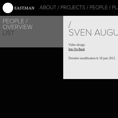
ABOUT
PROJECTS
PEOPLE
PL
PEOPLE
/
OVERVIEW
SVEN AUGU
LIST
Video design
Iets Op Bach
Dernière modification le 18 juin 2012