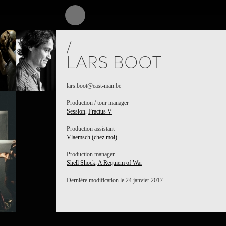
PROJECT /
/
VLAEMSCH (
LARS BOOT
lars.boot@east-man.be
Production / tour manager
Session
,
Fractus V
Production assistant
Vlaemsch (chez moi)
Production manager
Shell Shock, A Requiem of War
Dernière modification le 24 janvier 2017