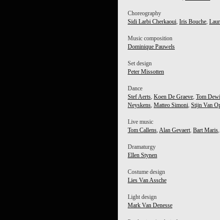
Choreography
Sidi Larbi Cherkaoui
,
Iris Bouche
,
Laur
Music composition
Dominique Pauwels
Set design
Peter Missotten
Dance
Stef Aerts
,
Koen De Graeve
,
Tom Dewi
Neyskens
,
Matteo Simoni
,
Stijn Van Op
Live music
Tom Callens
,
Alan Gevaert
,
Bart Maris
Dramaturgy
Ellen Stynen
Costume design
Lies Van Assche
Light design
Mark Van Denesse