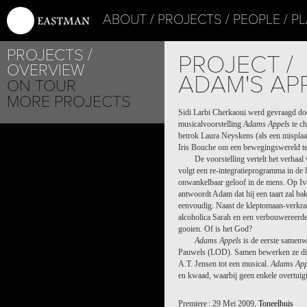
ABOUT
PROJECTS
PEOPLE
PL
PROJECTS
PROJECT /
OVERVIEW
ADAM'S AP
ON TOUR
MORE PROJECTS
Sidi Larbi Cherkaoui werd gevraagd d
musicalvoorstelling
Adams Appels
te ch
betrok Laura Neyskens (als een misplaa
Iris Bouche om een bewegingswereld te c
De voorstelling vertelt het verhaa
volgt een re-integratieprogramma in de 
onwankelbaar geloof in de mens. Op Ivan
antwoordt Adam dat hij een taart zal bak
eenvoudig. Naast de kleptomaan-verkra
alcoholica Sarah en een verbouwereerde
gooien. Of is het God?
Adams Appels
is de eerste samen
Pauwels (LOD). Samen bewerken ze dit
A.T. Jensen tot een musical.
Adams App
en kwaad, waarbij geen enkele overtuigi
Premiere : 29 Mei 2009,
Toneelhuis