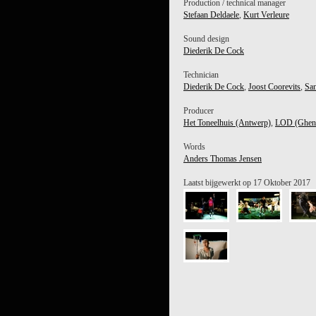
Production / technical manager
Stefaan Deldaele
,
Kurt Verleure
Sound design
Diederik De Cock
Technician
Diederik De Cock
,
Joost Coorevits
,
Sa
Producer
Het Toneelhuis (Antwerp)
,
LOD (Ghen
Words
Anders Thomas Jensen
SIDI LARBI CHERKAOUI
Laatst bijgewerkt op 17 Oktober 2017