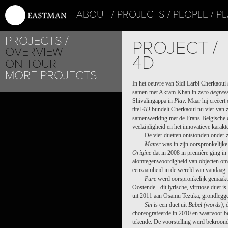
ABOUT
PROJECTS
PEOPLE
PL
PROJECTS
PROJECT /
OVERVIEW
4D
ON TOUR
MORE PROJECTS
In het oeuvre van Sidi Larbi Cherkaoui s
samen met Akram Khan in z
ero degree
Shivalingappa in
Play
. Maar hij creëer
titel
4D
bundelt Cherkaoui nu vier van z
samenwerking met de Frans-Belgische c
veelzijdigheid en het innovatieve karak
De vier duetten ontstonden onder 
Matter
was in zijn oorspronkelijke
Origine
dat in 2008 in première ging in
alomtegenwoordigheid van objecten om o
eenzaamheid in de wereld van vandaag.
Pure
werd oorspronkelijk gemaakt 
Oostende - dit lyrische, virtuose duet
uit 2011 aan Osamu Tezuka, grondlegg
Sin
is een duet uit
Babel (words)
, 
choreografeerde in 2010 en waarvoor b
tekende. De voorstelling werd bekroon