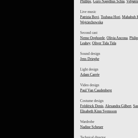
Phillips
,
Guro Nagelhus Schia
,
Vebjør
Live music
Patrizia Bovi
,
Tsubasa Hori
,
Mahabub 
Wojciechowska
Second cast
Nemo Oeghoede
,
Olivia Ancona
,
Phili
Leahey
,
Oliver Tida Tida
Sound design
Jens Drieghe
Light design
Adam Carrée
Video design
Paul Van Caudenberg
Costume design
Frédérick Denis
,
Alexandra Gilbert
,
Sa
Elisabeth Kinn Svensson
Wardrobe
Nadine Scheuer
Technical director