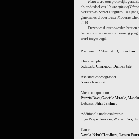
Faun
werd oorspronkelijk gemaakt 
als onderdeel van ‘
In the spirit of Diagh
carrière van Sergei Diaghilev 100 jaar 
genomineerd voor Beste Moderne Choreo
2010.
Deze vier duetten werden herzien
Samen vormen ze een volwaardig prog
werd toegevoegd.
Premiere : 12 Maart 2013,
Toneelhuis
Choreography
Sidi Larbi Cherkaoui
,
Damien Jalet
Assistant choreographer
Nienke Reehorst
Music composition
Patrizia Bovi
,
Gabriele Miracle
,
Mahab
Debussy,
Nitin Sawhney
Additional / traditional music
Olga Wojciechowska
,
Woojae Park
,
Tsu
Dance
Navala 'Niku' Chaudhari
,
Damien Fourn