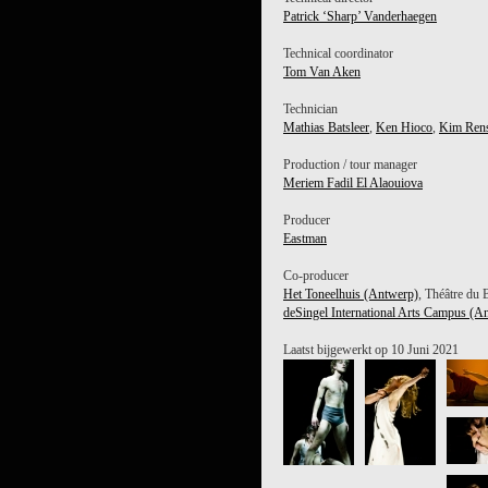
Patrick ‘Sharp’ Vanderhaegen
Technical coordinator
Tom Van Aken
Technician
Mathias Batsleer
,
Ken Hioco
,
Kim Ren
Production / tour manager
Meriem Fadil El Alaouiova
Producer
Eastman
Co-producer
Het Toneelhuis (Antwerp)
, Théâtre du 
deSingel International Arts Campus (A
Laatst bijgewerkt op 10 Juni 2021