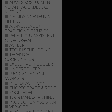
ADVIES KOSTUUM EN
VERANTWOORDELIJKE
KLEDING
GELUIDSINGENIEUR A
FILETTA
AANVULLENDE /
TRADITIONELE MUZIEK
REPETITOR / ASSISTENT
CHOREOGRAFIE
ACTEUR
TECHNISCHE LEIDING
TECHNICAL
COORDINATOR
EXECUTIVE PRODUCER
LINE PRODUCER
PRODUCTIE / TOUR
MANAGER
IN OPDRACHT VAN
CHOREOGRAFIE & REGIE
KOORLEIDER
TOUR MANAGER CHINA
PRODUCTION ASSISTANT
VERKOOP
EXECUTIVE PRODUCER