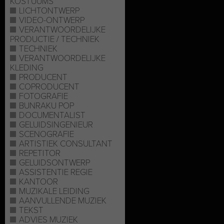
KOSTUUMS
LICHTONTWERP
VIDEO-ONTWERP
VERANTWOORDELIJKE
PRODUCTIE / TECHNIEK
TECHNIEK
VERANTWOORDELIJKE
KLEDING
PRODUCENT
COPRODUCENT
FOTOGRAFIE
BUNRAKU POP
DOCUMENTALIST
GELUIDSINGENIEUR
SCENOGRAFIE
ARTISTIEK CONSULTANT
REPETITOR
GELUIDSONTWERP
ASSISTENTIE REGIE
KANTOOR
MUZIKALE LEIDING
AANVULLENDE MUZIEK
TEKST
ADVIES MUZIEK