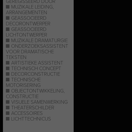
GEREGISSEERD DOOR
MUZIKALE LEIDING,
ARRANGEMENTEN
GEASSOCIEERD
DECORONTWERPER
GEASSOCIEERD
LICHTONTWERPER
MUZIKALE DRAMATURGIE
ONDERZOEKSASSISTENT
VOOR DRAMATISCHE
TEKSTEN
ARTISTIEKE ASSISTENT
TECHNISCH CONCEPT
DECORCONSTRUCTIE
TECHNISCHE
MOTORISERING
OBJECTONTWIKKELING,
CONSTRUCTIE
VISUELE SAMENWERKING
THEATERSCHILDER
ACCESSOIRES
LICHTTECHNICUS