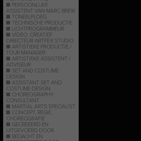
PERSOONLIJKE
ASSISTENT VAN MARC BREW
TONEELPLOEG
TECHNISCHE PRODUCTIE
LICHTPROGRAMMEUR
VIDEO: CREATIEF
DIRECTEUR ARTFEX STUDIO
ARTISTIEKE PRODUCTIE /
TOUR MANAGER
ARTISTIEKE ASSISTENT /
ADVISEUR
SET AND COSTUME
DESIGN
ASSISTANT SET AND
COSTUME DESIGN
CHOREOGRAPHY
CONSULTANT
MARTIAL ARTS SPECIALIST
CONCEPT, REGIE,
CHOREOGRAFIE
GECREËERD EN
UITGEVOERD DOOR
BEDACHT EN