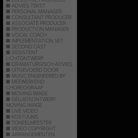
ADVIES TEKST
PERSONAL MANAGER
CONSULTANT PRODUCER
ASSOCIATE PRODUCER
PRODUCTION MANAGER
VOCAL COACH
IMPLEMENTATION SET
SECOND CAST
ASSISTENT
LICHTONTWERP
DRAMATURGISCH ADVIES
UITGEVOERD DOOR
MUSIC ENGINEERED BY
MEEWERKEND
CHOREOGRAAF
MOVING IMAGE
GELUIDSONTWERP
MOVING IMAGE
LIVE VIDEO
KOSTUUMS
TONEELMEESTER
VIDEO COPYRIGHT
ARRANGEMENTEN