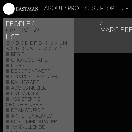
ABOUT
PROJECTS
PEOPLE
PL
PEOPLE
MARC BR
OVERVIEW
LIST
©
A
B
C
D
E
F
G
H
I
J
K
L
M
N
O
P
Q
R
S
T
U
V
W
Y
Z
REGIE
CHOREOGRAFIE
DANS
DECORONTWERP
COMPOSITIE MUZIEK
KALLIGRAFIE
ADVIES MUZIEK
LIVE MUZIEK
ASSISTENTIE
CHOREOGRAFIE
DRAMATURGIE
ARTISTIEK ADVIES
KOSTUUMONTWERP
AANVULLENDE