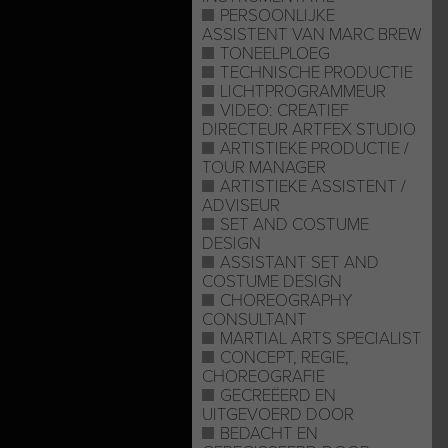
PERSOONLIJKE
ASSISTENT VAN MARC BREW
TONEELPLOEG
TECHNISCHE PRODUCTIE
LICHTPROGRAMMEUR
VIDEO: CREATIEF
DIRECTEUR ARTFEX STUDIO
ARTISTIEKE PRODUCTIE /
TOUR MANAGER
ARTISTIEKE ASSISTENT /
ADVISEUR
SET AND COSTUME
DESIGN
ASSISTANT SET AND
COSTUME DESIGN
CHOREOGRAPHY
CONSULTANT
MARTIAL ARTS SPECIALIST
CONCEPT, REGIE,
CHOREOGRAFIE
GECREËERD EN
UITGEVOERD DOOR
BEDACHT EN