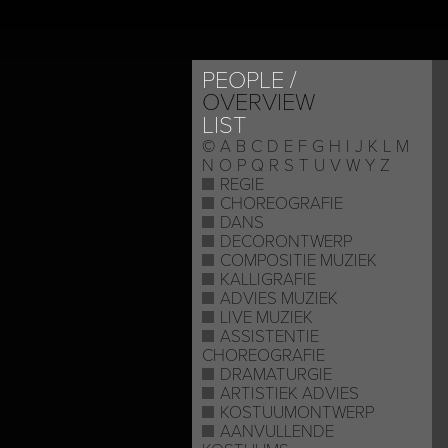
PEOPLE
OVERVIEW
LIST
©
A
B
C
D
E
F
G
H
I
J
K
L
M
N
O
P
Q
R
S
T
U
V
W
Y
Z
REGIE
CHOREOGRAFIE
DANS
DECORONTWERP
COMPOSITIE MUZIEK
KALLIGRAFIE
ADVIES MUZIEK
LIVE MUZIEK
ASSISTENTIE
CHOREOGRAFIE
DRAMATURGIE
ARTISTIEK ADVIES
KOSTUUMONTWERP
AANVULLENDE