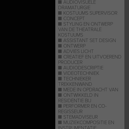
AUDIOVISUELE
DRAMATURGIE
KOSTUUMS SUPERVISOR
CONCEPT
STYLING EN ONTWERP
VAN DE THEATRALE
KOSTUUMS
ASSISTANT SET DESIGN
ONTWERP
ADVIES LICHT
CREATIEF EN UITVOEREND
PRODUCER
AUDIODESCRIPTIE
VIDEOTECHNIEK
TECHNIEKER
TREKKENWAND
MEDE IN OPDRACHT VAN
ONTWIKKELD IN
RESIDENTIE BIJ
PERFORMER EN CO-
REGISSEUR
STEMADVISEUR
MUZIEKCOMPOSITIE EN
INSTRUMENTATIE