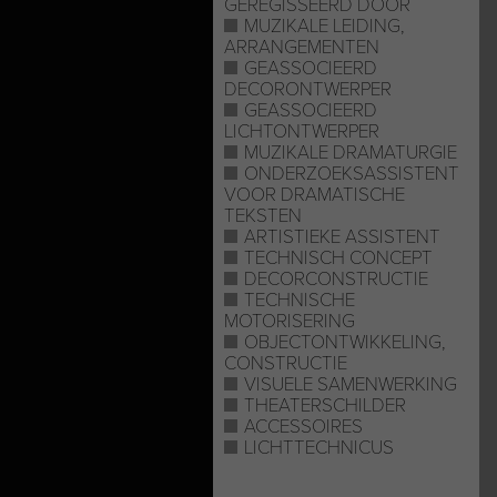
GEREGISSEERD DOOR
MUZIKALE LEIDING,
ARRANGEMENTEN
GEASSOCIEERD
DECORONTWERPER
GEASSOCIEERD
LICHTONTWERPER
MUZIKALE DRAMATURGIE
ONDERZOEKSASSISTENT
VOOR DRAMATISCHE
TEKSTEN
ARTISTIEKE ASSISTENT
TECHNISCH CONCEPT
DECORCONSTRUCTIE
TECHNISCHE
MOTORISERING
OBJECTONTWIKKELING,
CONSTRUCTIE
VISUELE SAMENWERKING
THEATERSCHILDER
ACCESSOIRES
LICHTTECHNICUS