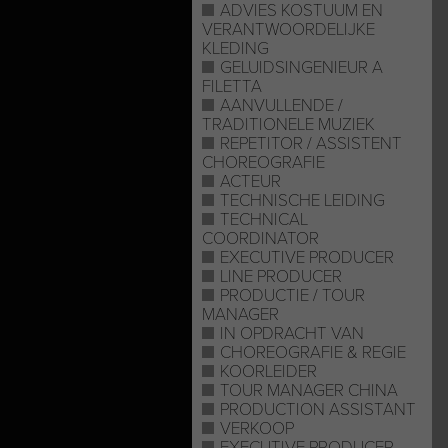
ADVIES KOSTUUM EN
VERANTWOORDELIJKE
KLEDING
GELUIDSINGENIEUR A
FILETTA
AANVULLENDE /
TRADITIONELE MUZIEK
REPETITOR / ASSISTENT
CHOREOGRAFIE
ACTEUR
TECHNISCHE LEIDING
TECHNICAL
COORDINATOR
EXECUTIVE PRODUCER
LINE PRODUCER
PRODUCTIE / TOUR
MANAGER
IN OPDRACHT VAN
CHOREOGRAFIE & REGIE
KOORLEIDER
TOUR MANAGER CHINA
PRODUCTION ASSISTANT
VERKOOP
EXECUTIVE PRODUCER