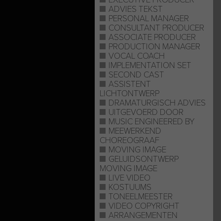
ADVIES TEKST
PERSONAL MANAGER
CONSULTANT PRODUCER
ASSOCIATE PRODUCER
PRODUCTION MANAGER
VOCAL COACH
IMPLEMENTATION SET
SECOND CAST
ASSISTENT
LICHTONTWERP
DRAMATURGISCH ADVIES
UITGEVOERD DOOR
MUSIC ENGINEERED BY
MEEWERKEND
CHOREOGRAAF
MOVING IMAGE
GELUIDSONTWERP
MOVING IMAGE
LIVE VIDEO
KOSTUUMS
TONEELMEESTER
VIDEO COPYRIGHT
ARRANGEMENTEN