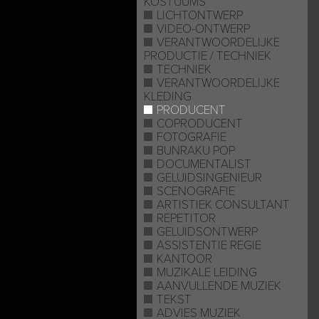
KOSTUUMS
LICHTONTWERP
VIDEO-ONTWERP
VERANTWOORDELIJKE
PRODUCTIE / TECHNIEK
TECHNIEK
VERANTWOORDELIJKE
KLEDING
PRODUCENT
COPRODUCENT
FOTOGRAFIE
BUNRAKU POP
DOCUMENTALIST
GELUIDSINGENIEUR
SCENOGRAFIE
ARTISTIEK CONSULTANT
REPETITOR
GELUIDSONTWERP
ASSISTENTIE REGIE
KANTOOR
MUZIKALE LEIDING
AANVULLENDE MUZIEK
TEKST
ADVIES MUZIEK