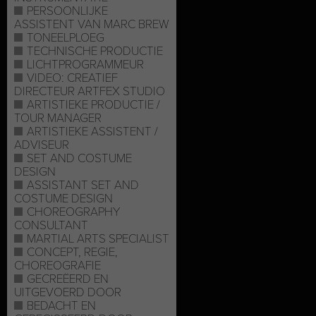
PERSOONLIJKE
ASSISTENT VAN MARC BREW
TONEELPLOEG
TECHNISCHE PRODUCTIE
LICHTPROGRAMMEUR
VIDEO: CREATIEF
DIRECTEUR ARTFEX STUDIO
ARTISTIEKE PRODUCTIE /
TOUR MANAGER
ARTISTIEKE ASSISTENT /
ADVISEUR
SET AND COSTUME
DESIGN
ASSISTANT SET AND
COSTUME DESIGN
CHOREOGRAPHY
CONSULTANT
MARTIAL ARTS SPECIALIST
CONCEPT, REGIE,
CHOREOGRAFIE
GECREËERD EN
UITGEVOERD DOOR
BEDACHT EN