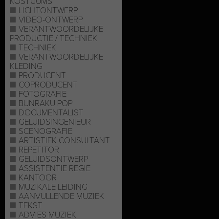
KOSTUUMS
LICHTONTWERP
VIDEO-ONTWERP
VERANTWOORDELIJKE
PRODUCTIE / TECHNIEK
TECHNIEK
VERANTWOORDELIJKE
KLEDING
PRODUCENT
COPRODUCENT
FOTOGRAFIE
BUNRAKU POP
DOCUMENTALIST
GELUIDSINGENIEUR
SCENOGRAFIE
ARTISTIEK CONSULTANT
REPETITOR
GELUIDSONTWERP
ASSISTENTIE REGIE
KANTOOR
MUZIKALE LEIDING
AANVULLENDE MUZIEK
TEKST
ADVIES MUZIEK