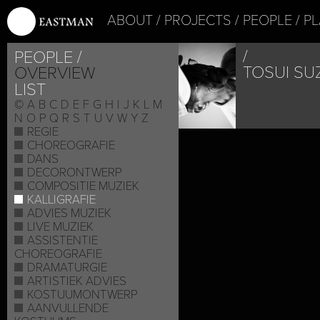
ABOUT
PROJECTS
PEOPLE
PL
PEOPLE
TOSUI SU
OVERVIEW
LIST
©
A
B
C
D
E
F
G
H
I
J
K
L
M
N
O
P
Q
R
S
T
U
V
W
Y
Z
REGIE
CHOREOGRAFIE
DANS
DECORONTWERP
COMPOSITIE MUZIEK
KALLIGRAFIE
ADVIES MUZIEK
LIVE MUZIEK
ASSISTENTIE
CHOREOGRAFIE
DRAMATURGIE
ARTISTIEK ADVIES
KOSTUUMONTWERP
AANVULLENDE