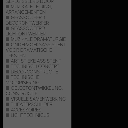
GEREGISSEERD DOOR
MUZIKALE LEIDING,
ARRANGEMENTEN
GEASSOCIEERD
DECORONTWERPER
GEASSOCIEERD
LICHTONTWERPER
MUZIKALE DRAMATURGIE
ONDERZOEKSASSISTENT
VOOR DRAMATISCHE
TEKSTEN
ARTISTIEKE ASSISTENT
TECHNISCH CONCEPT
DECORCONSTRUCTIE
TECHNISCHE
MOTORISERING
OBJECTONTWIKKELING,
CONSTRUCTIE
VISUELE SAMENWERKING
THEATERSCHILDER
ACCESSOIRES
LICHTTECHNICUS