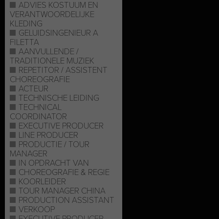
ADVIES KOSTUUM EN
VERANTWOORDELIJKE
KLEDING
GELUIDSINGENIEUR A
FILETTA
AANVULLENDE /
TRADITIONELE MUZIEK
REPETITOR / ASSISTENT
CHOREOGRAFIE
ACTEUR
TECHNISCHE LEIDING
TECHNICAL
COORDINATOR
EXECUTIVE PRODUCER
LINE PRODUCER
PRODUCTIE / TOUR
MANAGER
IN OPDRACHT VAN
CHOREOGRAFIE & REGIE
KOORLEIDER
TOUR MANAGER CHINA
PRODUCTION ASSISTANT
VERKOOP
EXECUTIVE PRODUCER