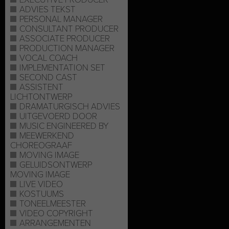
ADVIES TEKST
PERSONAL MANAGER
CONSULTANT PRODUCER
ASSOCIATE PRODUCER
PRODUCTION MANAGER
VOCAL COACH
IMPLEMENTATION SET
SECOND CAST
ASSISTENT
LICHTONTWERP
DRAMATURGISCH ADVIES
UITGEVOERD DOOR
MUSIC ENGINEERED BY
MEEWERKEND
CHOREOGRAAF
MOVING IMAGE
GELUIDSONTWERP
MOVING IMAGE
LIVE VIDEO
KOSTUUMS
TONEELMEESTER
VIDEO COPYRIGHT
ARRANGEMENTEN