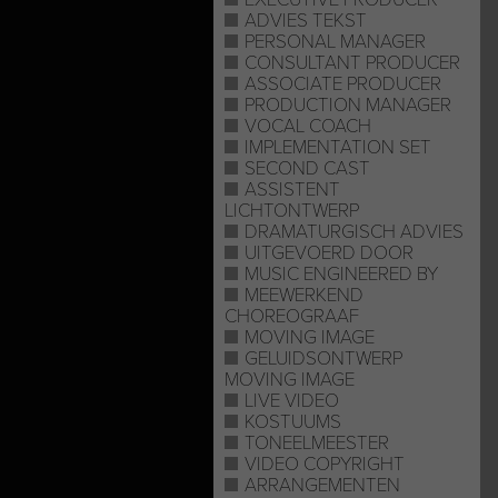
ADVIES TEKST
PERSONAL MANAGER
CONSULTANT PRODUCER
ASSOCIATE PRODUCER
PRODUCTION MANAGER
VOCAL COACH
IMPLEMENTATION SET
SECOND CAST
ASSISTENT
LICHTONTWERP
DRAMATURGISCH ADVIES
UITGEVOERD DOOR
MUSIC ENGINEERED BY
MEEWERKEND
CHOREOGRAAF
MOVING IMAGE
GELUIDSONTWERP
MOVING IMAGE
LIVE VIDEO
KOSTUUMS
TONEELMEESTER
VIDEO COPYRIGHT
ARRANGEMENTEN