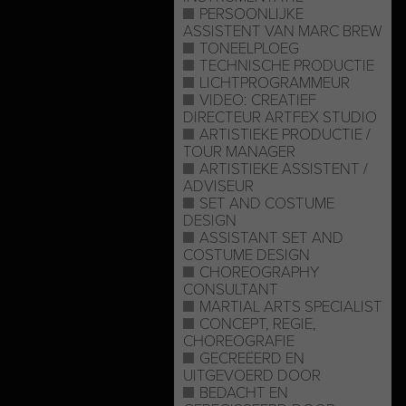
PERSOONLIJKE
ASSISTENT VAN MARC BREW
TONEELPLOEG
TECHNISCHE PRODUCTIE
LICHTPROGRAMMEUR
VIDEO: CREATIEF
DIRECTEUR ARTFEX STUDIO
ARTISTIEKE PRODUCTIE /
TOUR MANAGER
ARTISTIEKE ASSISTENT /
ADVISEUR
SET AND COSTUME
DESIGN
ASSISTANT SET AND
COSTUME DESIGN
CHOREOGRAPHY
CONSULTANT
MARTIAL ARTS SPECIALIST
CONCEPT, REGIE,
CHOREOGRAFIE
GECREËERD EN
UITGEVOERD DOOR
BEDACHT EN