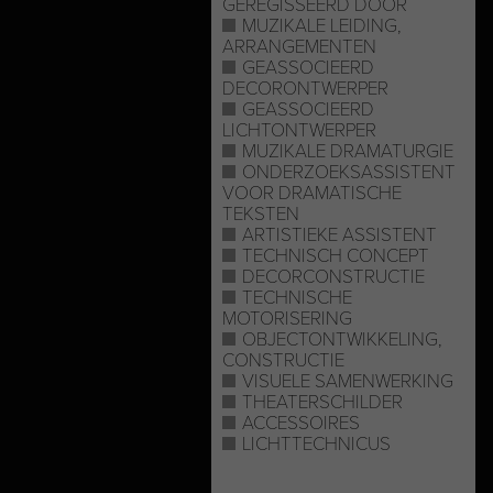
GEREGISSEERD DOOR
MUZIKALE LEIDING,
ARRANGEMENTEN
GEASSOCIEERD
DECORONTWERPER
GEASSOCIEERD
LICHTONTWERPER
MUZIKALE DRAMATURGIE
ONDERZOEKSASSISTENT
VOOR DRAMATISCHE
TEKSTEN
ARTISTIEKE ASSISTENT
TECHNISCH CONCEPT
DECORCONSTRUCTIE
TECHNISCHE
MOTORISERING
OBJECTONTWIKKELING,
CONSTRUCTIE
VISUELE SAMENWERKING
THEATERSCHILDER
ACCESSOIRES
LICHTTECHNICUS