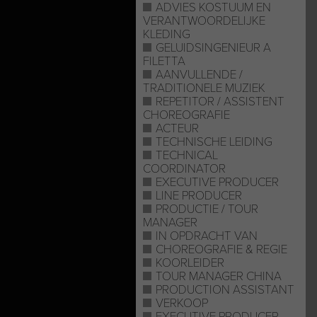
ADVIES KOSTUUM EN
VERANTWOORDELIJKE
KLEDING
GELUIDSINGENIEUR A
FILETTA
AANVULLENDE /
TRADITIONELE MUZIEK
REPETITOR / ASSISTENT
CHOREOGRAFIE
ACTEUR
TECHNISCHE LEIDING
TECHNICAL
COORDINATOR
EXECUTIVE PRODUCER
LINE PRODUCER
PRODUCTIE / TOUR
MANAGER
IN OPDRACHT VAN
CHOREOGRAFIE & REGIE
KOORLEIDER
TOUR MANAGER CHINA
PRODUCTION ASSISTANT
VERKOOP
EXECUTIVE PRODUCER