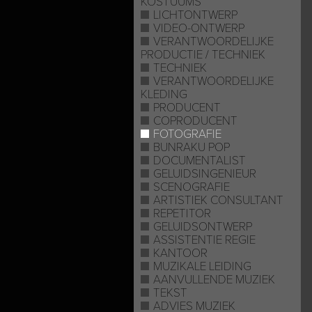
KOSTUUMS
LICHTONTWERP
VIDEO-ONTWERP
VERANTWOORDELIJKE
PRODUCTIE / TECHNIEK
TECHNIEK
VERANTWOORDELIJKE
KLEDING
PRODUCENT
COPRODUCENT
FOTOGRAFIE
BUNRAKU POP
DOCUMENTALIST
GELUIDSINGENIEUR
SCENOGRAFIE
ARTISTIEK CONSULTANT
REPETITOR
GELUIDSONTWERP
ASSISTENTIE REGIE
KANTOOR
MUZIKALE LEIDING
AANVULLENDE MUZIEK
TEKST
ADVIES MUZIEK