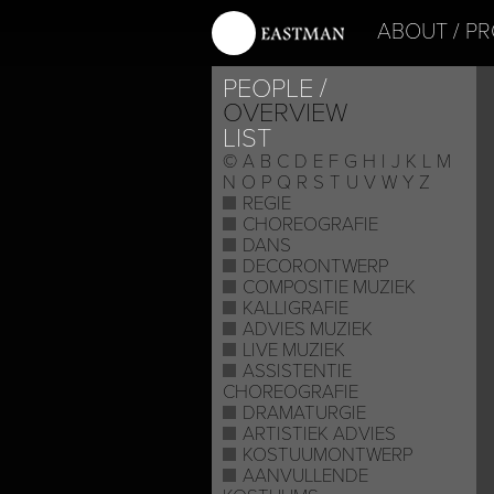
ABOUT
PR
PEOPLE
OVERVIEW
LIST
©
A
B
C
D
E
F
G
H
I
J
K
L
M
N
O
P
Q
R
S
T
U
V
W
Y
Z
REGIE
CHOREOGRAFIE
DANS
DECORONTWERP
COMPOSITIE MUZIEK
KALLIGRAFIE
ADVIES MUZIEK
LIVE MUZIEK
ASSISTENTIE
CHOREOGRAFIE
DRAMATURGIE
ARTISTIEK ADVIES
KOSTUUMONTWERP
AANVULLENDE