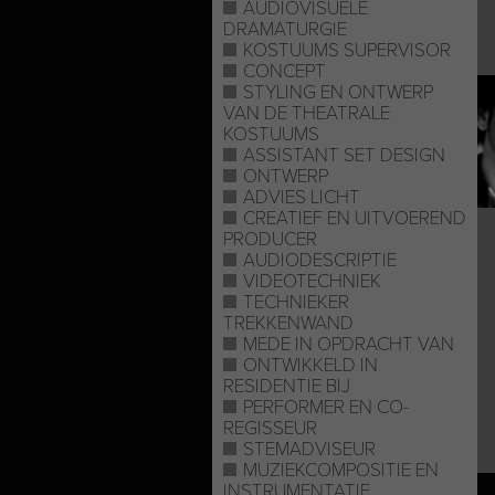
AUDIOVISUELE
DRAMATURGIE
KOSTUUMS SUPERVISOR
CONCEPT
STYLING EN ONTWERP
VAN DE THEATRALE
KOSTUUMS
ASSISTANT SET DESIGN
ONTWERP
ADVIES LICHT
CREATIEF EN UITVOEREND
PRODUCER
AUDIODESCRIPTIE
VIDEOTECHNIEK
TECHNIEKER
TREKKENWAND
MEDE IN OPDRACHT VAN
ONTWIKKELD IN
RESIDENTIE BIJ
PERFORMER EN CO-
REGISSEUR
STEMADVISEUR
MUZIEKCOMPOSITIE EN
INSTRUMENTATIE